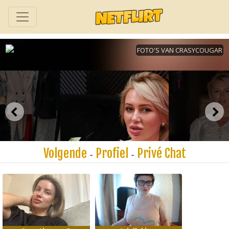
Volgende
Profiel
Privé Chat
-
-