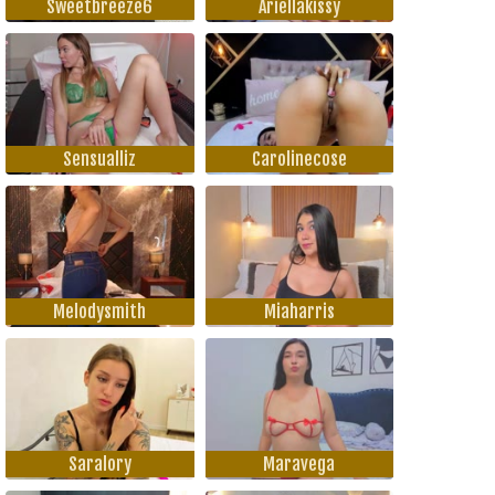
Sweetbreeze6
Ariellakissy
Sensualliz
Carolinecose
Melodysmith
Miaharris
Saralory
Maravega