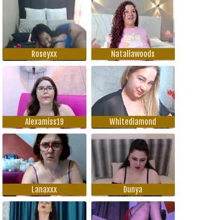
Roseyxx
Nataliawoods
Alexamiss19
Whitediamond
Lanaxxx
Dunya