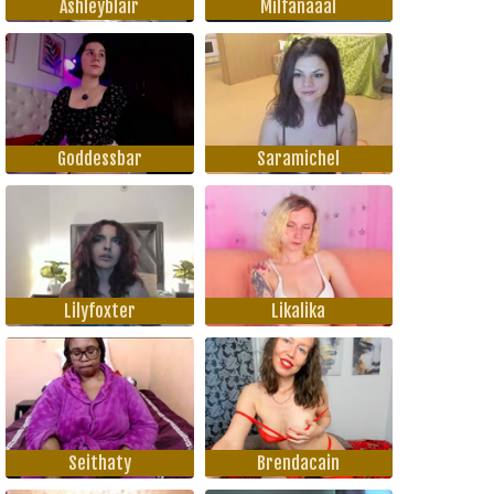
Ashleyblair
Milfanaaal
Goddessbar
Saramichel
Lilyfoxter
Likalika
Seithaty
Brendacain