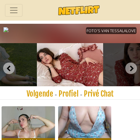
Volgende
Profiel
Privé Chat
-
-