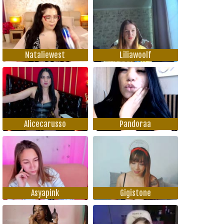
Nataliewest
Liliawoolf
Alicecarusso
Pandoraa
Asyapink
Gigistone