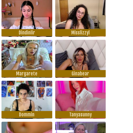
Dindinlir
Misslizzyl
Margarete
Ginabear
Dommin
Tanyasunny