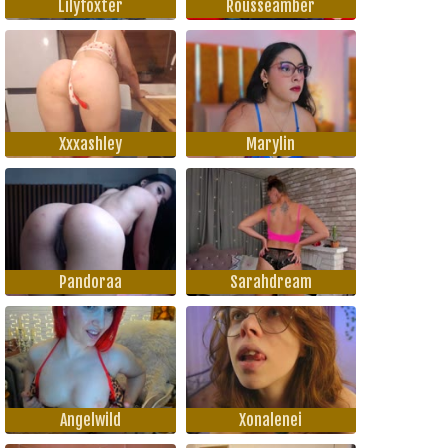
Lilyfoxter
Rousseamber
Xxxashley
Marylin
Pandoraa
Sarahdream
Angelwild
Xonalenei