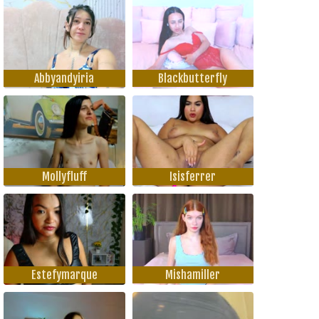
Abbyandyiria
Blackbutterfly
Mollyfluff
Isisferrer
Estefymarque
Mishamiller