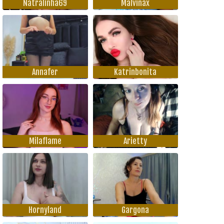
Natralinha69
Malvinax
Annafer
Katrinbonita
Milaflame
Arietty
Hornyland
Gargona