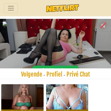
Volgende
Profiel
Privé Chat
-
-